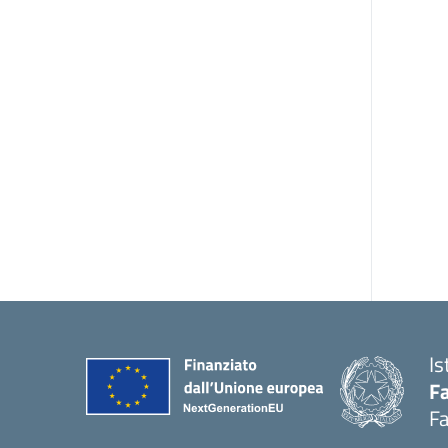
Is
Fa
Fa
— 