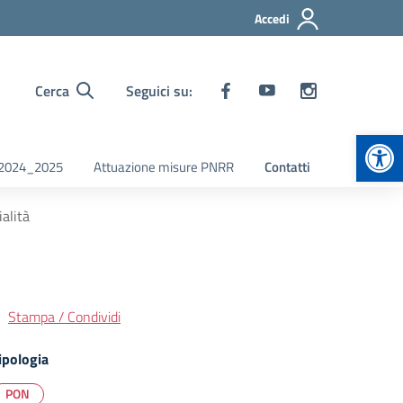
Accedi
Cerca
Seguici su:
Apr
i 2024_2025
Attuazione misure PNRR
Contatti
alità
Stampa / Condividi
ipologia
PON