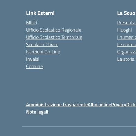
Link Esterni
La Scuo
MIUR
Presenta
Ufficio Scolastico Regionale
I luoghi
Ufficio Scolastico Territoriale
I numeri 
Scuola in Chiaro
Le carte 
Iscrizioni On Line
Organizz
Invalsi
La storia
Comune
Amministrazione trasparente
Albo online
Privacy
Dich
Note legali