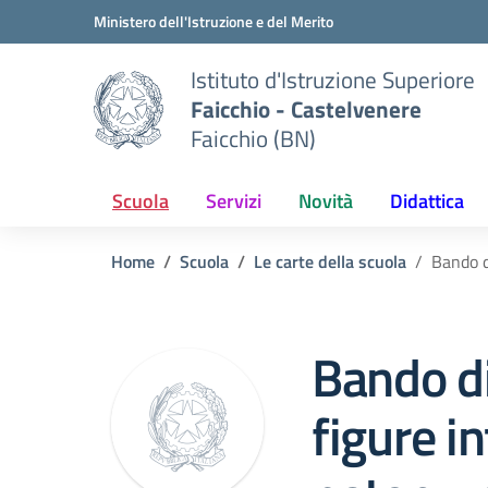
Vai ai contenuti
Vai al menu di navigazione
Vai al footer
Ministero dell'Istruzione e del Merito
Istituto d'Istruzione Superiore
Faicchio - Castelvenere
Faicchio (BN)
Scuola
Servizi
Novità
Didattica
Home
Scuola
Le carte della scuola
Bando d
Bando di
figure i