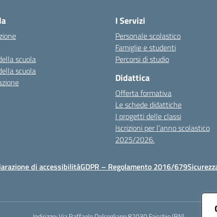
la
I Servizi
zione
Personale scolastico
Famiglie e studenti
della scuola
Percorsi di studio
della scuola
Didattica
azione
Offerta formativa
Le schede didattiche
I progetti delle classi
Iscrizioni per l’anno scolastico
2025/2026.
iarazione di accessibilità
GDPR – Regolamento 2016/679
Sicurezz
Indirizzo:
Via Raffaele Delcogliano 82030 Faicchio (BN)