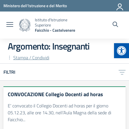
Vai ai contenuti
Vai al menu di navigazione
Vai al footer
Ministero dell'Istruzione e del Merito
Istituto d'Istruzione
Superiore
Faicchio - Castelvenere
Apr
Argomento: Insegnanti
Stampa / Condividi
FILTRI
CONVOCAZIONE Collegio Docenti ad horas
E' convocato il Collegio Docenti ad horas per il giorno
05.12.23, alle ore 14.30, nell’Aula Magna della sede di
Faicchio...