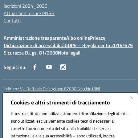
Iscrizioni 2024_2025
Attuazione misure PNRR
Contatti
Amministrazione trasparente
Albo online
Privacy
Dichiarazione di accessibilità
GDPR – Regolamento 2016/679
Sicurezza D.Lgs. 81/2008
Note legali
Seguici su:
Indirizzo:
Via Raffaele Delcogliano 82030 Faicchio (BN)
Centralino:
0824863478
Email:
bnis02300v@istruzione.it
Posta elettronica certificata (PEC):
Cookies e altri strumenti di tracciamento
bnis02300v@pec.istruzione.it
Codice fiscale: 90003320620
Il nostro Istituto non utilizza strumenti di profilazione degli utenti -
Codice meccanografico:
BNIS02300V
sono utilizzati esclusivamente cookies tecnici necessari al
Codice Indice delle Pubbliche Amministrazioni (IPA): istsc_bnis02300v
corretto funzionamento del sito, alla fruibilità dei servizi
Codice unico di fatturazione (CUF): UFQEG8
istituzionali e alla sua accessibilità – sono utilizzati, inoltre,