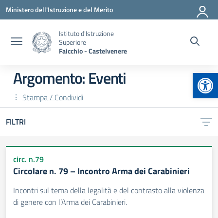
Vai ai contenuti
Vai al menu di navigazione
Vai al footer
Ministero dell'Istruzione e del Merito
Istituto d'Istruzione
Superiore
Faicchio - Castelvenere
Apr
Argomento: Eventi
Stampa / Condividi
FILTRI
circ. n.79
Circolare n. 79 – Incontro Arma dei Carabinieri
Incontri sul tema della legalità e del contrasto alla violenza
di genere con l’Arma dei Carabinieri.