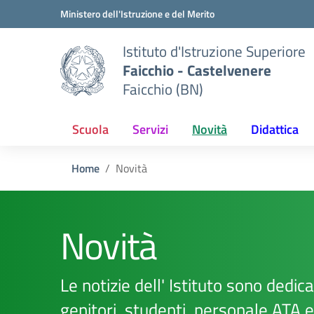
Vai ai contenuti
Vai al menu di navigazione
Vai al footer
Ministero dell'Istruzione e del Merito
Istituto d'Istruzione Superiore
Faicchio - Castelvenere
Faicchio (BN)
Scuola
Servizi
Novità
Didattica
Home
Novità
Novità
Le notizie dell' Istituto sono dedicat
genitori, studenti, personale ATA 