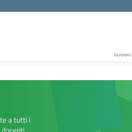
Iscrizion
e a tutti i
e docenti