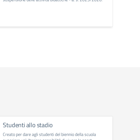
all'est
Studenti allo stadio
Turis
Creato per dare agli studenti del biennio della scuola
Gli stu