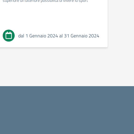
superiore un’ulteriore possibilità di vivere lo sport
guidato
escursi
dal 1 Gennaio 2024 al 31 Gennaio 2024