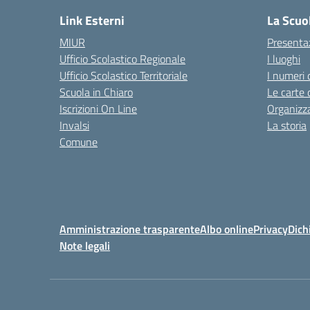
Link Esterni
La Scuo
MIUR
Presenta
Ufficio Scolastico Regionale
I luoghi
Ufficio Scolastico Territoriale
I numeri 
Scuola in Chiaro
Le carte 
Iscrizioni On Line
Organizz
Invalsi
La storia
Comune
Amministrazione trasparente
Albo online
Privacy
Dich
Note legali