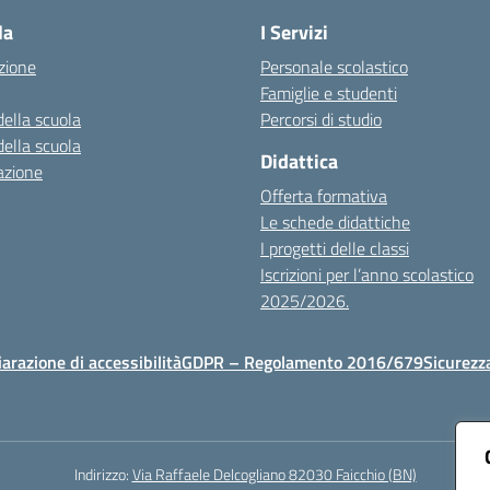
la
I Servizi
zione
Personale scolastico
Famiglie e studenti
della scuola
Percorsi di studio
della scuola
Didattica
azione
Offerta formativa
Le schede didattiche
I progetti delle classi
Iscrizioni per l’anno scolastico
2025/2026.
iarazione di accessibilità
GDPR – Regolamento 2016/679
Sicurezz
Indirizzo:
Via Raffaele Delcogliano 82030 Faicchio (BN)