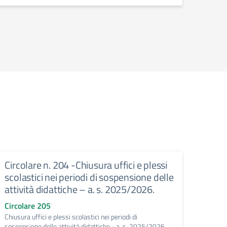
Circolare n. 204 -Chiusura uffici e plessi
Circ
scolastici nei periodi di sospensione delle
valid
attività didattiche – a. s. 2025/2026.
3 ag
Circolare 205
Circo
Chiusura uffici e plessi scolastici nei periodi di
Verifi
sospensione delle attività didattiche - a. s. 2025/2026.
Erasmu