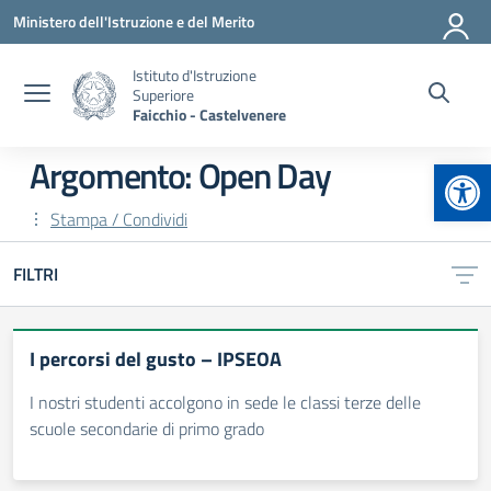
Vai ai contenuti
Vai al menu di navigazione
Vai al footer
Ministero dell'Istruzione e del Merito
Istituto d'Istruzione
Superiore
Faicchio - Castelvenere
Apr
Argomento: Open Day
Stampa / Condividi
FILTRI
I percorsi del gusto – IPSEOA
I nostri studenti accolgono in sede le classi terze delle
scuole secondarie di primo grado