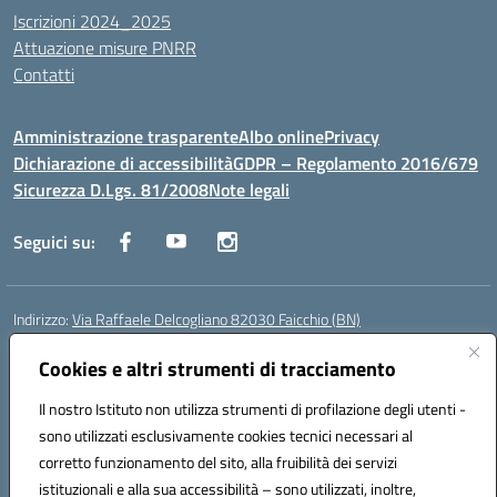
Iscrizioni 2024_2025
Attuazione misure PNRR
Contatti
Amministrazione trasparente
Albo online
Privacy
Dichiarazione di accessibilità
GDPR – Regolamento 2016/679
Sicurezza D.Lgs. 81/2008
Note legali
Seguici su:
Indirizzo:
Via Raffaele Delcogliano 82030 Faicchio (BN)
Centralino:
0824863478
Email:
bnis02300v@istruzione.it
Posta elettronica certificata (PEC):
Cookies e altri strumenti di tracciamento
bnis02300v@pec.istruzione.it
Codice fiscale: 90003320620
Il nostro Istituto non utilizza strumenti di profilazione degli utenti -
Codice meccanografico:
BNIS02300V
sono utilizzati esclusivamente cookies tecnici necessari al
Codice Indice delle Pubbliche Amministrazioni (IPA): istsc_bnis02300v
corretto funzionamento del sito, alla fruibilità dei servizi
Codice unico di fatturazione (CUF): UFQEG8
istituzionali e alla sua accessibilità – sono utilizzati, inoltre,