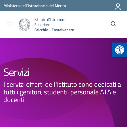
Vai ai contenuti
Vai al menu di navigazione
Vai al footer
Ministero dell'Istruzione e del Merito
Istituto d'Istruzione
Superiore
Faicchio - Castelvenere
Apr
Servizi
I servizi offerti dell'istituto sono dedicati a
tutti i genitori, studenti, personale ATA e
docenti