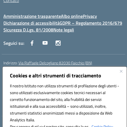
Contatti
Amministrazione trasparente
Albo online
Privacy
Dichiarazione di accessibilità
GDPR – Regolamento 2016/679
Sicurezza D.Lgs. 81/2008
Note legali
Seguici su:
Indirizzo:
Via Raffaele Delcogliano 82030 Faicchio (BN)
Centralino:
0824863478
Email:
bnis02300v@istruzione.it
Posta elettronica certificata (PEC):
Cookies e altri strumenti di tracciamento
bnis02300v@pec.istruzione.it
Codice fiscale: 90003320620
Il nostro Istituto non utilizza strumenti di profilazione degli utenti -
Codice meccanografico:
BNIS02300V
sono utilizzati esclusivamente cookies tecnici necessari al
Codice Indice delle Pubbliche Amministrazioni (IPA): istsc_bnis02300v
corretto funzionamento del sito, alla fruibilità dei servizi
Codice unico di fatturazione (CUF): UFQEG8
istituzionali e alla sua accessibilità – sono utilizzati, inoltre,
strumenti statistici anonimizzati messi a disposizione da Web
Analytics Italia.
Hosting & Powered by 3D Solution S.r.l.
Per saperne di più sul nostro sito, consulta la ns.
Cookie Policy.