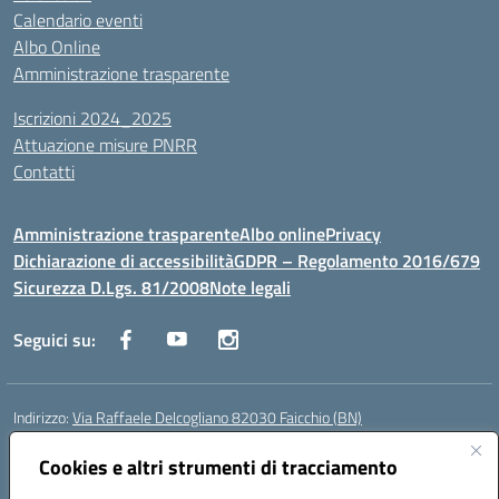
Calendario eventi
Albo Online
Amministrazione trasparente
Iscrizioni 2024_2025
Attuazione misure PNRR
Contatti
Amministrazione trasparente
Albo online
Privacy
Dichiarazione di accessibilità
GDPR – Regolamento 2016/679
Sicurezza D.Lgs. 81/2008
Note legali
Seguici su:
Indirizzo:
Via Raffaele Delcogliano 82030 Faicchio (BN)
Centralino:
0824863478
Email:
bnis02300v@istruzione.it
Posta elettronica certificata (PEC):
Cookies e altri strumenti di tracciamento
bnis02300v@pec.istruzione.it