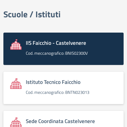
Scuole / Istituti
elenco degli organi
IIS Faicchio - Castelvenere
Cod. meccanografico: BNIS02300V
Istituto Tecnico Faicchio
Cod. meccanografico: BNTN023013
Sede Coordinata Castelvenere