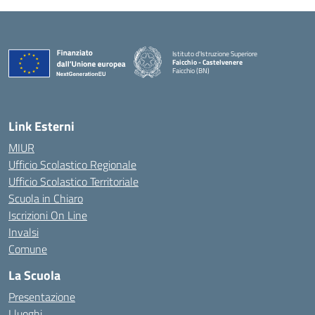
Istituto d'Istruzione Superiore
Faicchio - Castelvenere
Faicchio (BN)
— Visita la pagina iniziale della scuola
Link Esterni
MIUR
Ufficio Scolastico Regionale
Ufficio Scolastico Territoriale
Scuola in Chiaro
Iscrizioni On Line
Invalsi
Comune
La Scuola
Presentazione
I luoghi