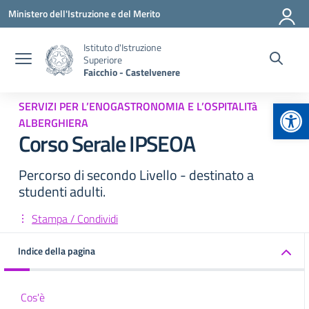
Vai ai contenuti
Vai al menu di navigazione
Vai al footer
Ministero dell'Istruzione e del Merito
Istituto d'Istruzione
Superiore
Faicchio - Castelvenere
Apr
SERVIZI PER L’ENOGASTRONOMIA E L’OSPITALITà
ALBERGHIERA
Corso Serale IPSEOA
Percorso di secondo Livello - destinato a
studenti adulti.
Stampa / Condividi
Indice della pagina
Cos'è