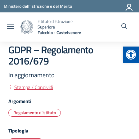
Vai ai contenuti
Vai al menu di navigazione
Vai al footer
Ministero dell'Istruzione e del Merito
Istituto d'Istruzione
Superiore
Faicchio - Castelvenere
Apr
GDPR – Regolamento
2016/679
In aggiornamento
Stampa / Condividi
Argomenti
Regolamento d'istituto
Tipologia