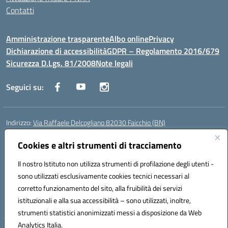
Contatti
Amministrazione trasparente
Albo online
Privacy
Dichiarazione di accessibilità
GDPR – Regolamento 2016/679
Sicurezza D.Lgs. 81/2008
Note legali
Seguici su:
Indirizzo:
Via Raffaele Delcogliano 82030 Faicchio (BN)
Centralino:
0824863478
Email:
bnis02300v@istruzione.it
Posta elettronica certificata (PEC):
Cookies e altri strumenti di tracciamento
bnis02300v@pec.istruzione.it
Codice fiscale: 90003320620
Il nostro Istituto non utilizza strumenti di profilazione degli utenti -
Codice meccanografico:
BNIS02300V
sono utilizzati esclusivamente cookies tecnici necessari al
Codice Indice delle Pubbliche Amministrazioni (IPA): istsc_bnis02300v
corretto funzionamento del sito, alla fruibilità dei servizi
Codice unico di fatturazione (CUF): UFQEG8
istituzionali e alla sua accessibilità – sono utilizzati, inoltre,
strumenti statistici anonimizzati messi a disposizione da Web
Analytics Italia.