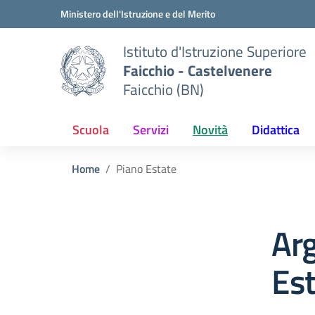
Vai ai contenuti
Vai al menu di navigazione
Vai al footer
Ministero dell'Istruzione e del Merito
Istituto d'Istruzione Superiore
Faicchio - Castelvenere
Faicchio (BN)
Scuola
Servizi
Novità
Didattica
Home
Piano Estate
Ar
Es