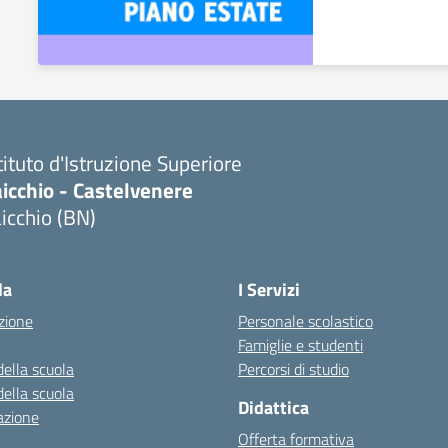
tituto d'Istruzione Superiore
icchio - Castelvenere
icchio (BN)
Visita la pagina iniziale della scuola
la
I Servizi
zione
Personale scolastico
Famiglie e studenti
della scuola
Percorsi di studio
della scuola
Didattica
azione
Offerta formativa