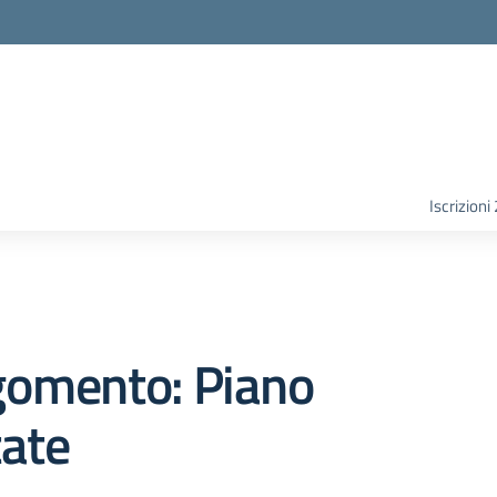
Iscrizion
gomento: Piano
tate