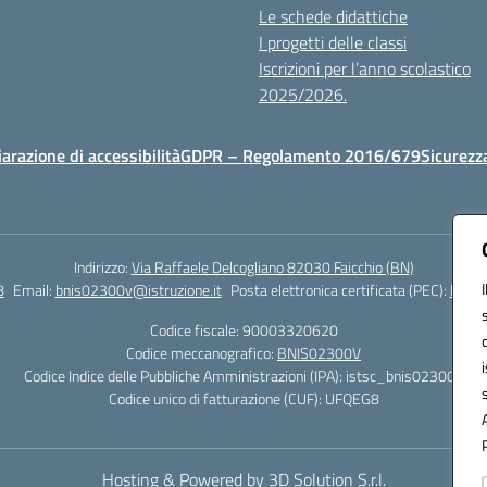
Le schede didattiche
I progetti delle classi
Iscrizioni per l’anno scolastico
2025/2026.
iarazione di accessibilità
GDPR – Regolamento 2016/679
Sicurezz
Indirizzo:
Via Raffaele Delcogliano 82030 Faicchio (BN)
8
Email:
bnis02300v@istruzione.it
Posta elettronica certificata (PEC):
bnis0
Codice fiscale: 90003320620
Codice meccanografico:
BNIS02300V
Codice Indice delle Pubbliche Amministrazioni (IPA): istsc_bnis02300v
Codice unico di fatturazione (CUF): UFQEG8
Hosting & Powered by 3D Solution S.r.l.