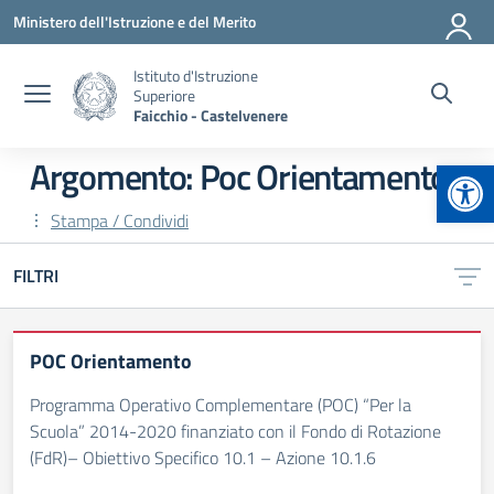
Vai ai contenuti
Vai al menu di navigazione
Vai al footer
Ministero dell'Istruzione e del Merito
Istituto d'Istruzione
Superiore
Faicchio - Castelvenere
Apr
Argomento: Poc Orientamento
Stampa / Condividi
FILTRI
POC Orientamento
Programma Operativo Complementare (POC) “Per la
Scuola” 2014-2020 finanziato con il Fondo di Rotazione
(FdR)– Obiettivo Specifico 10.1 – Azione 10.1.6