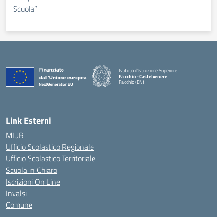
Scuola”
Istituto d'Istruzione Superiore
Faicchio - Castelvenere
Faicchio (BN)
— Visita la pagina iniziale della scuola
Link Esterni
MIUR
Ufficio Scolastico Regionale
Ufficio Scolastico Territoriale
Scuola in Chiaro
Iscrizioni On Line
Invalsi
Comune