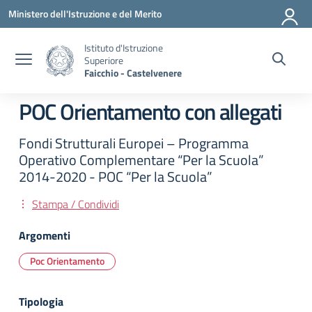
Vai ai contenuti
Vai al menu di navigazione
Vai al footer
Ministero dell'Istruzione e del Merito
Istituto d'Istruzione
Superiore
Faicchio - Castelvenere
POC Orientamento con allegati
Fondi Strutturali Europei – Programma
Operativo Complementare “Per la Scuola”
2014-2020 - POC “Per la Scuola”
Stampa / Condividi
Argomenti
Poc Orientamento
Tipologia