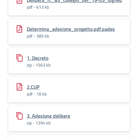
Delibera_n._85_collegio_del_19-05_signed
pdf - 613 kb
Determina_adesione_progetto.pdf.pades
pdf - 385 kb
1. Decreto
zip - 1563 kb
2.CUP
pdf - 18 kb
3. Adesione delibere
zip - 1394 kb