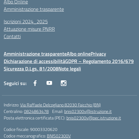
Albo Online
Amministrazione trasparente
Iscrizioni 2024_2025
Attuazione misure PNRR
Contatti
Amministrazione trasparente
Albo online
Privacy
Dichiarazione di accessibilità
GDPR – Regolamento 2016/679
Sicurezza D.Lgs. 81/2008
Note legali
Seguici su:
Indirizzo:
Via Raffaele Delcogliano 82030 Faicchio (BN)
Centralino:
0824863478
Email:
bnis02300v@istruzione.it
Posta elettronica certificata (PEC):
bnis02300v@pec.istruzione.it
Codice fiscale: 90003320620
Codice meccanografico:
BNIS02300V