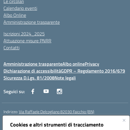
Le circolari
Calendario eventi
Albo Online
Amministrazione trasparente
Iscrizioni 2024_2025
Attuazione misure PNRR
Contatti
Amministrazione trasparente
Albo online
Privacy
Dichiarazione di accessibilità
GDPR – Regolamento 2016/679
Sicurezza D.Lgs. 81/2008
Note legali
Seguici su:
Indirizzo:
Via Raffaele Delcogliano 82030 Faicchio (BN)
Centralino:
0824863478
Email:
bnis02300v@istruzione.it
Posta elettronica certificata (PEC):
Cookies e altri strumenti di tracciamento
bnis02300v@pec.istruzione.it