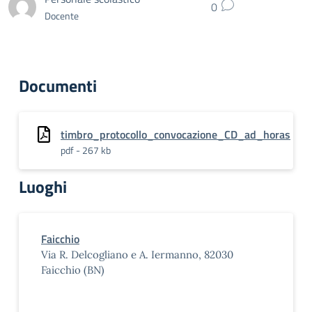
0
Docente
Documenti
timbro_protocollo_convocazione_CD_ad_horas
pdf - 267 kb
Luoghi
Faicchio
Via R. Delcogliano e A. Iermanno, 82030
Faicchio (BN)