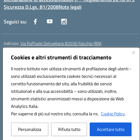
Sicurezza D.Lgs. 81/2008
Note legali
Seguici su:
Indirizzo:
Via Raffaele Delcogliano 82030 Faicchio (BN)
Centralino:
0824863478
Email:
bnis02300v@istruzione.it
Posta elettronica certificata (PEC):
Cookies e altri strumenti di tracciamento
bnis02300v@pec.istruzione.it
Codice fiscale: 90003320620
Il nostro Istituto non utilizza strumenti di profilazione degli utenti -
Codice meccanografico:
BNIS02300V
sono utilizzati esclusivamente cookies tecnici necessari al
Codice Indice delle Pubbliche Amministrazioni (IPA): istsc_bnis02300v
corretto funzionamento del sito, alla fruibilità dei servizi
Codice unico di fatturazione (CUF): UFQEG8
istituzionali e alla sua accessibilità – sono utilizzati, inoltre,
strumenti statistici anonimizzati messi a disposizione da Web
Analytics Italia.
Hosting & Powered by 3D Solution S.r.l.
Per saperne di più sul nostro sito, consulta la ns.
Cookie Policy.
Concept & Design by Designers Italia
Personalizza
Rifiuta tutto
Accettare tutto