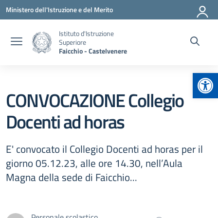
Vai ai contenuti
Vai al menu di navigazione
Vai al footer
Ministero dell'Istruzione e del Merito
Istituto d'Istruzione
Superiore
Faicchio - Castelvenere
Apr
CONVOCAZIONE Collegio
Docenti ad horas
E' convocato il Collegio Docenti ad horas per il
giorno 05.12.23, alle ore 14.30, nell’Aula
Magna della sede di Faicchio...
Personale scolastico