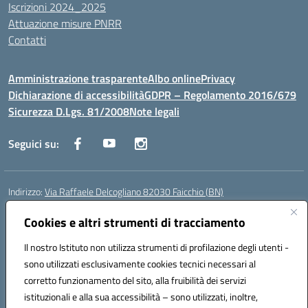
Iscrizioni 2024_2025
Attuazione misure PNRR
Contatti
Amministrazione trasparente
Albo online
Privacy
Dichiarazione di accessibilità
GDPR – Regolamento 2016/679
Sicurezza D.Lgs. 81/2008
Note legali
Seguici su:
Indirizzo:
Via Raffaele Delcogliano 82030 Faicchio (BN)
Centralino:
0824863478
Email:
bnis02300v@istruzione.it
Posta elettronica certificata (PEC):
Cookies e altri strumenti di tracciamento
bnis02300v@pec.istruzione.it
Codice fiscale: 90003320620
Il nostro Istituto non utilizza strumenti di profilazione degli utenti -
Codice meccanografico:
BNIS02300V
sono utilizzati esclusivamente cookies tecnici necessari al
Codice Indice delle Pubbliche Amministrazioni (IPA): istsc_bnis02300v
corretto funzionamento del sito, alla fruibilità dei servizi
Codice unico di fatturazione (CUF): UFQEG8
istituzionali e alla sua accessibilità – sono utilizzati, inoltre,