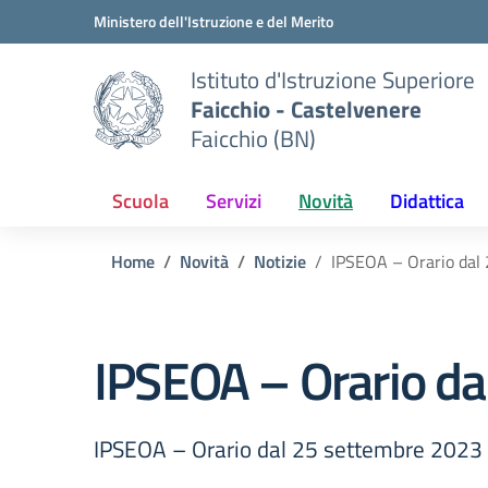
Vai ai contenuti
Vai al menu di navigazione
Vai al footer
Ministero dell'Istruzione e del Merito
Istituto d'Istruzione Superiore
Faicchio - Castelvenere
Faicchio (BN)
Scuola
Servizi
Novità
Didattica
Home
Novità
Notizie
IPSEOA – Orario dal
IPSEOA – Orario d
IPSEOA – Orario dal 25 settembre 2023