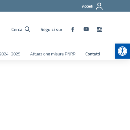
Accedi
Cerca
Seguici su:
Apr
i 2024_2025
Attuazione misure PNRR
Contatti