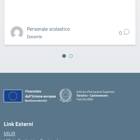
Personale scolastico
0
Docente
Istituto d'Istruzione Superiore
Faicchio - Castelvenere
Faicchio (BN)
— Visita la pagina iniziale della scuola
Link Esterni
MIUR