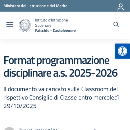
Vai ai contenuti
Vai al menu di navigazione
Vai al footer
Ministero dell'Istruzione e del Merito
Istituto d'Istruzione
Superiore
Faicchio - Castelvenere
Apr
Format programmazione
disciplinare a.s. 2025-2026
Il documento va caricato sulla Classroom del
rispettivo Consiglio di Classe entro mercoledì
29/10/2025
Personale scolastico