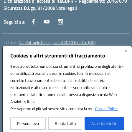
Dichiarazione di accessibilità
GDPR – Regolamento 2016/679
Sicurezza D.Lgs. 81/2008
Note legali
Seguici su:
Indirizzo:
Via Raffaele Delcogliano 82030 Faicchio (BN)
Centralino:
0824863478
Email:
bnis02300v@istruzione.it
Posta elettronica certificata (PEC):
Cookies e altri strumenti di tracciamento
bnis02300v@pec.istruzione.it
Codice fiscale: 90003320620
Il nostro Istituto non utilizza strumenti di profilazione degli utenti -
Codice meccanografico:
BNIS02300V
sono utilizzati esclusivamente cookies tecnici necessari al
Codice Indice delle Pubbliche Amministrazioni (IPA): istsc_bnis02300v
corretto funzionamento del sito, alla fruibilità dei servizi
Codice unico di fatturazione (CUF): UFQEG8
istituzionali e alla sua accessibilità – sono utilizzati, inoltre,
strumenti statistici anonimizzati messi a disposizione da Web
Analytics Italia.
Hosting & Powered by 3D Solution S.r.l.
Per saperne di più sul nostro sito, consulta la ns.
Cookie Policy.
Concept & Design by Designers Italia
Personalizza
Rifiuta tutto
Accettare tutto