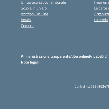
Ufficio Scolastico Territoriale
I numeri 
Scuola in Chiaro
Le carte 
Iscrizioni On Line
Organizz
Invalsi
La storia
Comune
Amministrazione trasparente
Albo online
Privacy
Dich
Note legali
Centralino:
082486347