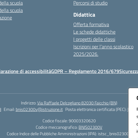
della scuola
Percorsi di studio
della scuola
Didattica
azione
Offerta formativa
Le schede didattiche
I progetti delle classi
Iscrizioni per l’anno scolastico
2025/2026.
iarazione di accessibilità
GDPR – Regolamento 2016/679
Sicurezz
Indirizzo:
Via Raffaele Delcogliano 82030 Faicchio (BN)
8
Email:
bnis02300v@istruzione.it
Posta elettronica certificata (PEC):
bnis0
Codice fiscale: 90003320620
Codice meccanografico:
BNIS02300V
Codice Indice delle Pubbliche Amministrazioni (IPA): istsc_bnis02300v