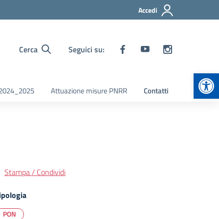
Accedi
Cerca
Seguici su:
Apr
i 2024_2025
Attuazione misure PNRR
Contatti
Stampa / Condividi
ipologia
PON