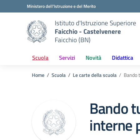
Vai ai contenuti
Vai al menu di navigazione
Vai al footer
Ministero dell'Istruzione e del Merito
Istituto d'Istruzione Superiore
Faicchio - Castelvenere
Faicchio (BN)
Scuola
Servizi
Novità
Didattica
Home
Scuola
Le carte della scuola
Bando t
Bando tu
interne 