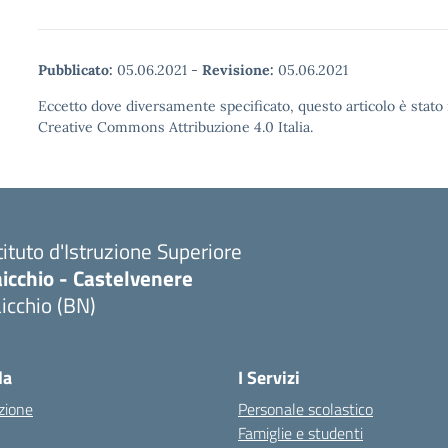
Pubblicato:
05.06.2021
-
Revisione:
05.06.2021
Eccetto dove diversamente specificato, questo articolo è stato 
Creative Commons Attribuzione 4.0 Italia.
tituto d'Istruzione Superiore
icchio - Castelvenere
icchio (BN)
Visita la pagina iniziale della scuola
la
I Servizi
zione
Personale scolastico
Famiglie e studenti