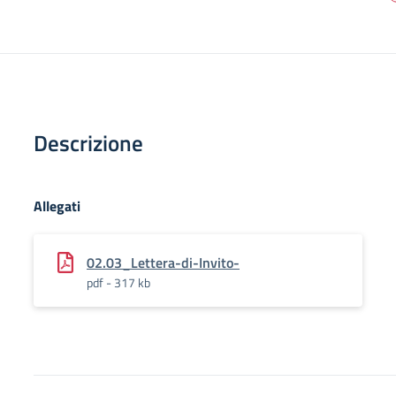
Descrizione
Allegati
02.03_Lettera-di-Invito-
pdf - 317 kb