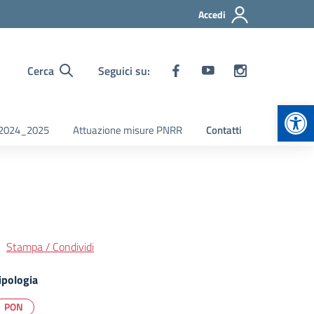
Accedi
Cerca
Seguici su:
Apr
i 2024_2025
Attuazione misure PNRR
Contatti
Stampa / Condividi
ipologia
PON