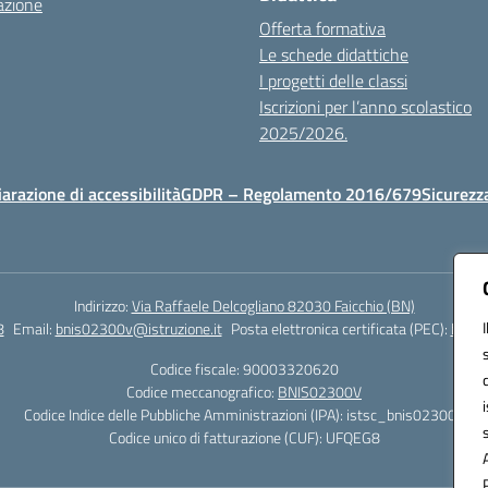
azione
Offerta formativa
Le schede didattiche
I progetti delle classi
Iscrizioni per l’anno scolastico
2025/2026.
iarazione di accessibilità
GDPR – Regolamento 2016/679
Sicurezz
Indirizzo:
Via Raffaele Delcogliano 82030 Faicchio (BN)
8
Email:
bnis02300v@istruzione.it
Posta elettronica certificata (PEC):
bnis0
Codice fiscale: 90003320620
Codice meccanografico:
BNIS02300V
Codice Indice delle Pubbliche Amministrazioni (IPA): istsc_bnis02300v
Codice unico di fatturazione (CUF): UFQEG8