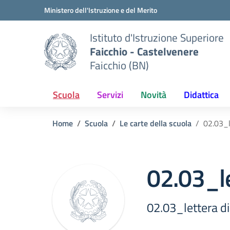
Vai ai contenuti
Vai al menu di navigazione
Vai al footer
Ministero dell'Istruzione e del Merito
Istituto d'Istruzione Superiore
Faicchio - Castelvenere
Faicchio (BN)
Scuola
Servizi
Novità
Didattica
Home
Scuola
Le carte della scuola
02.03_l
02.03_le
02.03_lettera di 