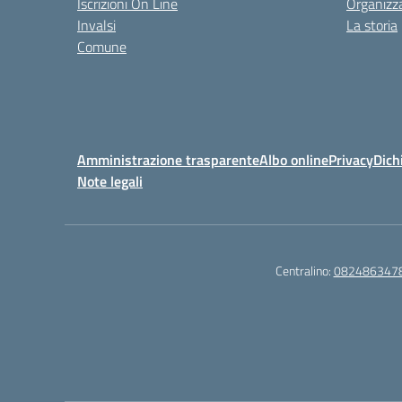
Iscrizioni On Line
Organizz
Invalsi
La storia
Comune
Amministrazione trasparente
Albo online
Privacy
Dich
Note legali
Centralino:
082486347