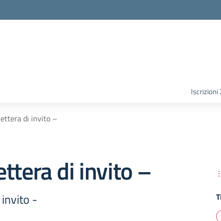
Iscrizion
ettera di invito –
ttera di invito –
invito -
T