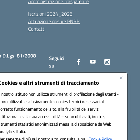
Amministrazione trasparente
Iscrizioni 2024_2025
Attuazione misure PNRR
Contatti
a D.Lgs. 81/2008
Seguici
su:
Cookies e altri strumenti di tracciamento
Il nostro Istituto non utilizza strumenti di profilazione degli utenti -
2300v@pec.istruzione.it
sono utilizzati esclusivamente cookies tecnici necessari al
corretto funzionamento del sito, alla fruibilità dei servizi
istituzionali e alla sua accessibilità – sono utilizzati, inoltre,
strumenti statistici anonimizzati messi a disposizione da Web
Analytics Italia.
Per saperne di più sul nostro sito, consulta la ns.
Cookie Policy.