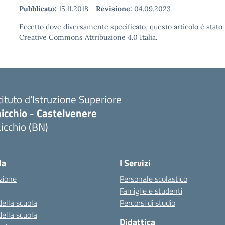
Pubblicato:
15.11.2018
-
Revisione:
04.09.2023
Eccetto dove diversamente specificato, questo articolo è stato 
Creative Commons Attribuzione 4.0 Italia.
tituto d'Istruzione Superiore
icchio - Castelvenere
icchio (BN)
Visita la pagina iniziale della scuola
la
I Servizi
zione
Personale scolastico
Famiglie e studenti
della scuola
Percorsi di studio
della scuola
Didattica