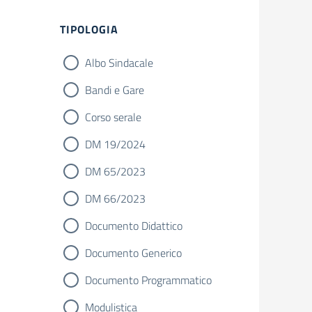
Filtri
TIPOLOGIA
Albo Sindacale
Bandi e Gare
Corso serale
DM 19/2024
DM 65/2023
DM 66/2023
Documento Didattico
Documento Generico
Documento Programmatico
Modulistica