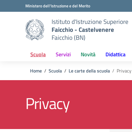
Vai ai contenuti
Vai al menu di navigazione
Vai al footer
Ministero dell'Istruzione e del Merito
Istituto d'Istruzione Superiore
Faicchio - Castelvenere
Faicchio (BN)
Scuola
Servizi
Novità
Didattica
Home
Scuola
Le carte della scuola
Privacy
Privacy