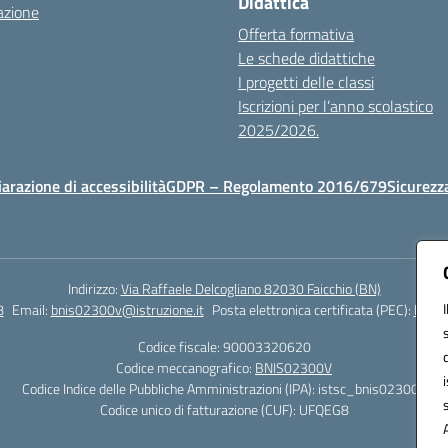
Didattica
azione
Offerta formativa
Le schede didattiche
I progetti delle classi
Iscrizioni per l’anno scolastico
2025/2026.
iarazione di accessibilità
GDPR – Regolamento 2016/679
Sicurezz
Indirizzo:
Via Raffaele Delcogliano 82030 Faicchio (BN)
8
Email:
bnis02300v@istruzione.it
Posta elettronica certificata (PEC):
bnis0
Codice fiscale: 90003320620
Codice meccanografico:
BNIS02300V
Codice Indice delle Pubbliche Amministrazioni (IPA): istsc_bnis02300v
Codice unico di fatturazione (CUF): UFQEG8