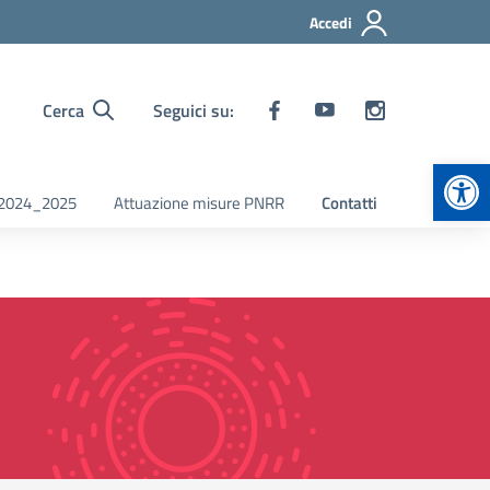
Accedi
Cerca
Seguici su:
Apr
i 2024_2025
Attuazione misure PNRR
Contatti