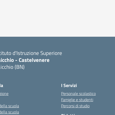
tituto d'Istruzione Superiore
icchio - Castelvenere
icchio (BN)
Visita la pagina iniziale della scuola
la
I Servizi
zione
Personale scolastico
Famiglie e studenti
della scuola
Percorsi di studio
della scuola