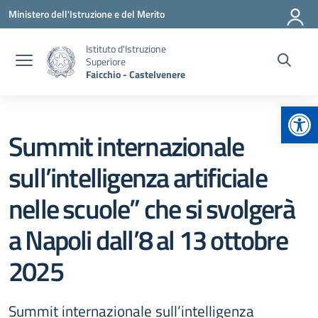
Vai ai contenuti
Vai al menu di navigazione
Vai al footer
Ministero dell'Istruzione e del Merito
Istituto d'Istruzione
Superiore
Faicchio - Castelvenere
Apr
Summit internazionale
sull’intelligenza artificiale
nelle scuole” che si svolgerà
a Napoli dall’8 al 13 ottobre
2025
Summit internazionale sull’intelligenza