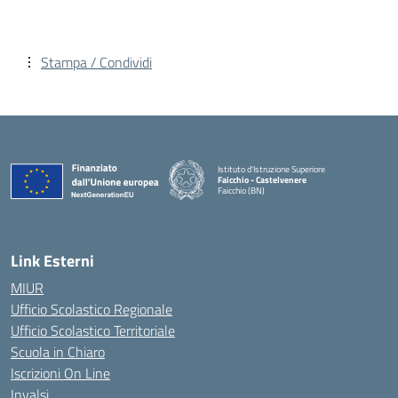
Stampa / Condividi
Istituto d'Istruzione Superiore
Faicchio - Castelvenere
Faicchio (BN)
— Visita la pagina iniziale della scuola
Link Esterni
MIUR
Ufficio Scolastico Regionale
Ufficio Scolastico Territoriale
Scuola in Chiaro
Iscrizioni On Line
Invalsi