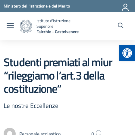
Vai ai contenuti
Vai al menu di navigazione
Vai al footer
Ministero dell'Istruzione e del Merito
Istituto d'Istruzione
Superiore
Faicchio - Castelvenere
Apr
Studenti premiati al miur
“rileggiamo l’art.3 della
costituzione”
Le nostre Eccellenze
Personale scolastico
0