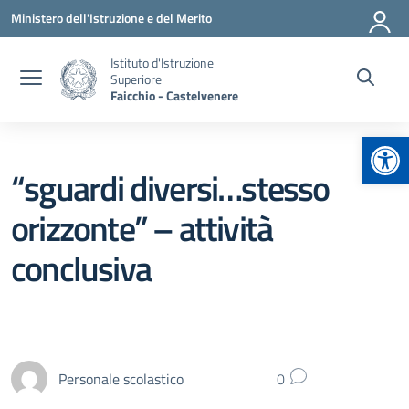
Vai ai contenuti
Vai al menu di navigazione
Vai al footer
Ministero dell'Istruzione e del Merito
Istituto d'Istruzione
Superiore
Faicchio - Castelvenere
Apr
“sguardi diversi…stesso
orizzonte” – attività
conclusiva
Personale scolastico
0