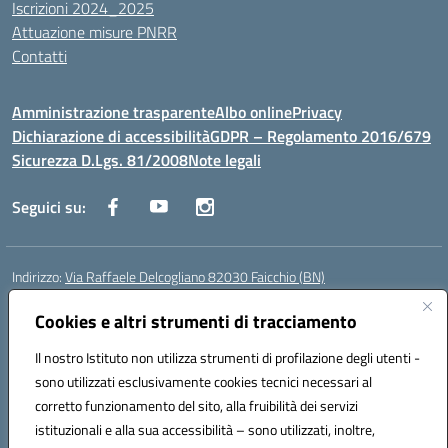
Iscrizioni 2024_2025
Attuazione misure PNRR
Contatti
Amministrazione trasparente
Albo online
Privacy
Dichiarazione di accessibilità
GDPR – Regolamento 2016/679
Sicurezza D.Lgs. 81/2008
Note legali
Seguici su:
Indirizzo:
Via Raffaele Delcogliano 82030 Faicchio (BN)
Centralino:
0824863478
Email:
bnis02300v@istruzione.it
Posta elettronica certificata (PEC):
Cookies e altri strumenti di tracciamento
bnis02300v@pec.istruzione.it
Codice fiscale: 90003320620
Il nostro Istituto non utilizza strumenti di profilazione degli utenti -
Codice meccanografico:
BNIS02300V
sono utilizzati esclusivamente cookies tecnici necessari al
Codice Indice delle Pubbliche Amministrazioni (IPA): istsc_bnis02300v
corretto funzionamento del sito, alla fruibilità dei servizi
Codice unico di fatturazione (CUF): UFQEG8
istituzionali e alla sua accessibilità – sono utilizzati, inoltre,