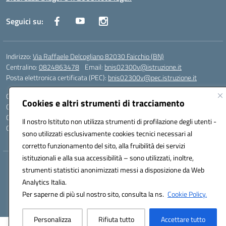
Seguici su:
Indirizzo:
Via Raffaele Delcogliano 82030 Faicchio (BN)
Centralino:
0824863478
Email:
bnis02300v@istruzione.it
Posta elettronica certificata (PEC):
bnis02300v@pec.istruzione.it
Codice fiscale: 90003320620
Cookies e altri strumenti di tracciamento
Codice meccanografico:
BNIS02300V
Codice Indice delle Pubbliche Amministrazioni (IPA): istsc_bnis02300v
Il nostro Istituto non utilizza strumenti di profilazione degli utenti -
Codice unico di fatturazione (CUF): UFQEG8
sono utilizzati esclusivamente cookies tecnici necessari al
corretto funzionamento del sito, alla fruibilità dei servizi
istituzionali e alla sua accessibilità – sono utilizzati, inoltre,
Hosting & Powered by 3D Solution S.r.l.
strumenti statistici anonimizzati messi a disposizione da Web
Concept & Design by Designers Italia
Analytics Italia.
Per saperne di più sul nostro sito, consulta la ns.
Cookie Policy.
Personalizza
Rifiuta tutto
Accettare tutto