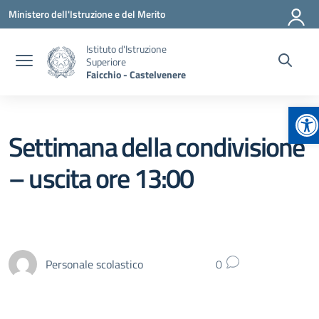
Vai ai contenuti
Vai al menu di navigazione
Vai al footer
Ministero dell'Istruzione e del Merito
Istituto d'Istruzione
Superiore
Faicchio - Castelvenere
Ap
Settimana della condivisione
– uscita ore 13:00
Personale scolastico
0