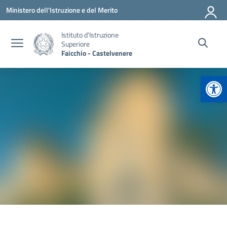
Vai ai contenuti
Vai al menu di navigazione
Vai al footer
Ministero dell'Istruzione e del Merito
Istituto d'Istruzione
Superiore
Faicchio - Castelvenere
Apr