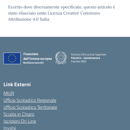
Eccetto dove diversamente specificato, questo articolo è
stato rilasciato sotto Licenza Creative Commons
Attribuzione 4.0 Italia.
Istituto d'Istruzione Superiore
Faicchio - Castelvenere
Faicchio (BN)
— Visita la pagina iniziale della scuola
Link Esterni
MIUR
Ufficio Scolastico Regionale
Ufficio Scolastico Territoriale
Scuola in Chiaro
Iscrizioni On Line
Invalsi