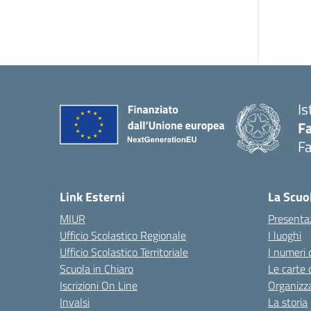
Is
Fa
Fa
— 
Link Esterni
La Scuo
MIUR
Presenta
Ufficio Scolastico Regionale
I luoghi
Ufficio Scolastico Territoriale
I numeri 
Scuola in Chiaro
Le carte 
Iscrizioni On Line
Organizz
Invalsi
La storia