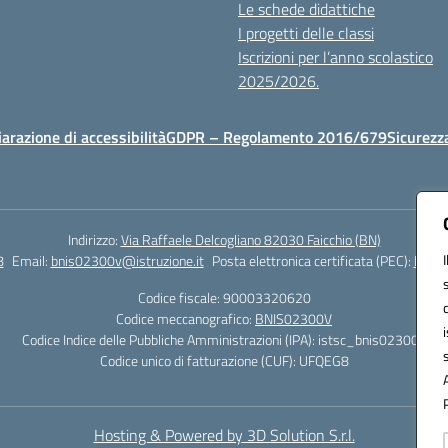
Le schede didattiche
I progetti delle classi
Iscrizioni per l’anno scolastico
2025/2026.
iarazione di accessibilità
GDPR – Regolamento 2016/679
Sicurezz
Indirizzo:
Via Raffaele Delcogliano 82030 Faicchio (BN)
8
Email:
bnis02300v@istruzione.it
Posta elettronica certificata (PEC):
bnis0
Codice fiscale: 90003320620
Codice meccanografico:
BNIS02300V
Codice Indice delle Pubbliche Amministrazioni (IPA): istsc_bnis02300v
Codice unico di fatturazione (CUF): UFQEG8
Hosting & Powered by 3D Solution S.r.l.