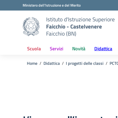
Vai ai contenuti
Vai al menu di navigazione
Vai al footer
Ministero dell'Istruzione e del Merito
Istituto d'Istruzione Superiore
Faicchio - Castelvenere
Faicchio (BN)
Scuola
Servizi
Novità
Didattica
Home
Didattica
I progetti delle classi
PCT