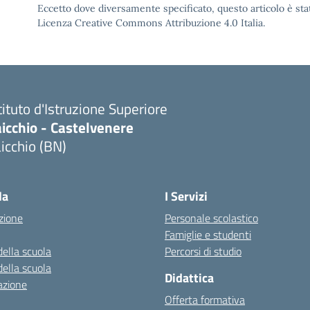
Eccetto dove diversamente specificato, questo articolo è stat
Licenza Creative Commons Attribuzione 4.0 Italia.
tituto d'Istruzione Superiore
icchio - Castelvenere
icchio (BN)
Visita la pagina iniziale della scuola
la
I Servizi
zione
Personale scolastico
Famiglie e studenti
della scuola
Percorsi di studio
della scuola
Didattica
azione
Offerta formativa