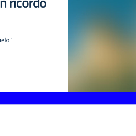
in ricordo
cielo"