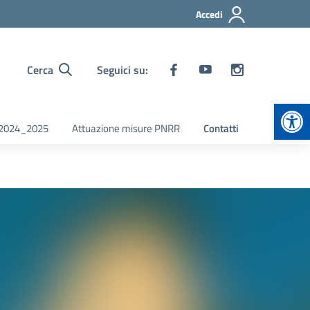
Accedi
Cerca
Seguici su:
Apr
i 2024_2025
Attuazione misure PNRR
Contatti