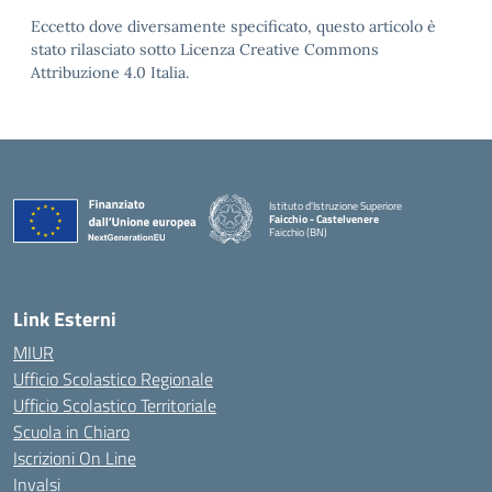
Eccetto dove diversamente specificato, questo articolo è
stato rilasciato sotto Licenza Creative Commons
Attribuzione 4.0 Italia.
Istituto d'Istruzione Superiore
Faicchio - Castelvenere
Faicchio (BN)
— Visita la pagina iniziale della scuola
Link Esterni
MIUR
Ufficio Scolastico Regionale
Ufficio Scolastico Territoriale
Scuola in Chiaro
Iscrizioni On Line
Invalsi