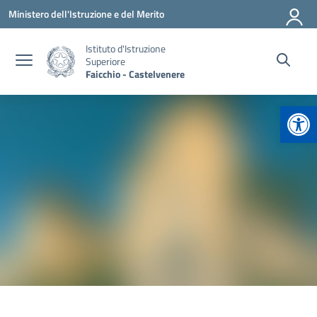
Vai ai contenuti
Vai al menu di navigazione
Vai al footer
Ministero dell'Istruzione e del Merito
Istituto d'Istruzione
Superiore
Faicchio - Castelvenere
Apr