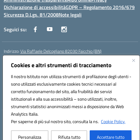
Dichiarazione di accessibilità
GDPR – Regolamento 2016/679
Sicurezza D.Lgs. 81/2008
Note legali
Seguici su:
Indirizzo:
Via Raffaele Delcogliano 82030 Faicchio (BN)
Centralino:
0824863478
Email:
bnis02300v@istruzione.it
Posta elettronica certificata (PEC):
Cookies e altri strumenti di tracciamento
bnis02300v@pec.istruzione.it
Codice fiscale: 90003320620
Il nostro Istituto non utilizza strumenti di profilazione degli utenti -
Codice meccanografico:
BNIS02300V
sono utilizzati esclusivamente cookies tecnici necessari al
Codice Indice delle Pubbliche Amministrazioni (IPA): istsc_bnis02300v
corretto funzionamento del sito, alla fruibilità dei servizi
Codice unico di fatturazione (CUF): UFQEG8
istituzionali e alla sua accessibilità – sono utilizzati, inoltre,
strumenti statistici anonimizzati messi a disposizione da Web
Analytics Italia.
Hosting & Powered by 3D Solution S.r.l.
Per saperne di più sul nostro sito, consulta la ns.
Cookie Policy.
Concept & Design by Designers Italia
Personalizza
Rifiuta tutto
Accettare tutto