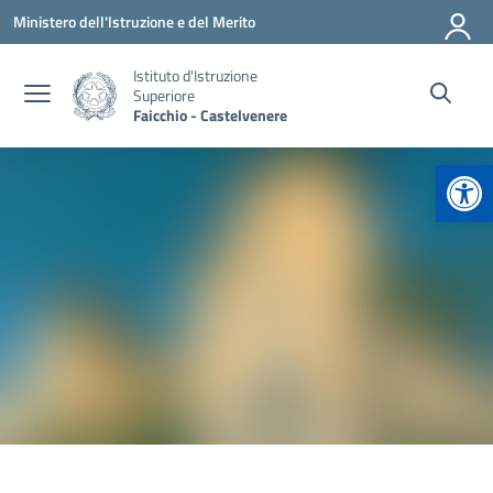
Vai ai contenuti
Vai al menu di navigazione
Vai al footer
Ministero dell'Istruzione e del Merito
Istituto d'Istruzione
Superiore
Faicchio - Castelvenere
Apr