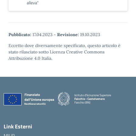
alleva"
Pubblicato:
17.04.2023
-
Revisione:
19.10.2023
Eccetto dove diversamente specificato, questo articolo è
stato rilasciato sotto Licenza Creative Commons
Attribuzione 4.0 Italia.
Istituto d'Istruzione Superiore
Faicchio - Castelvenere
Faicchio (BN)
— Visita la pagina iniziale della scuola
Link Esterni
MIUR