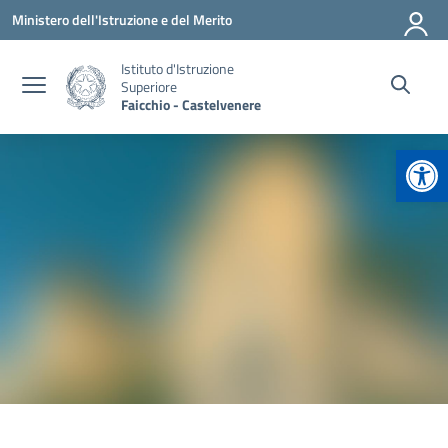
Vai ai contenuti
Vai al menu di navigazione
Vai al footer
Ministero dell'Istruzione e del Merito
Istituto d'Istruzione
Superiore
Faicchio - Castelvenere
Apr