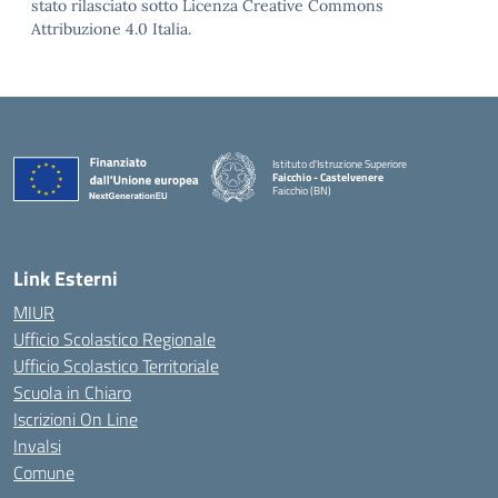
stato rilasciato sotto Licenza Creative Commons
Attribuzione 4.0 Italia.
Istituto d'Istruzione Superiore
Faicchio - Castelvenere
Faicchio (BN)
— Visita la pagina iniziale della scuola
Link Esterni
MIUR
Ufficio Scolastico Regionale
Ufficio Scolastico Territoriale
Scuola in Chiaro
Iscrizioni On Line
Invalsi
Comune