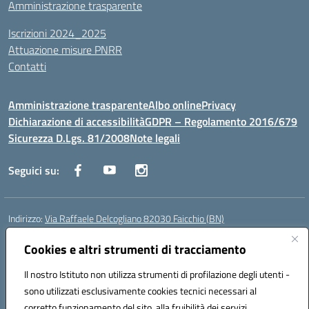
Amministrazione trasparente
Iscrizioni 2024_2025
Attuazione misure PNRR
Contatti
Amministrazione trasparente
Albo online
Privacy
Dichiarazione di accessibilità
GDPR – Regolamento 2016/679
Sicurezza D.Lgs. 81/2008
Note legali
Seguici su:
Indirizzo:
Via Raffaele Delcogliano 82030 Faicchio (BN)
Centralino:
0824863478
Email:
bnis02300v@istruzione.it
Posta elettronica certificata (PEC):
Cookies e altri strumenti di tracciamento
bnis02300v@pec.istruzione.it
Codice fiscale: 90003320620
Il nostro Istituto non utilizza strumenti di profilazione degli utenti -
Codice meccanografico:
BNIS02300V
sono utilizzati esclusivamente cookies tecnici necessari al
Codice Indice delle Pubbliche Amministrazioni (IPA): istsc_bnis02300v
corretto funzionamento del sito, alla fruibilità dei servizi