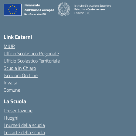
Istituto d'Istruzione Superiore
Faicchio - Castelvenere
Faicchio (BN)
— Visita la pagina iniziale della scuola
Link Esterni
MIUR
Ufficio Scolastico Regionale
Ufficio Scolastico Territoriale
Scuola in Chiaro
Iscrizioni On Line
Invalsi
Comune
La Scuola
Presentazione
I luoghi
I numeri della scuola
Le carte della scuola