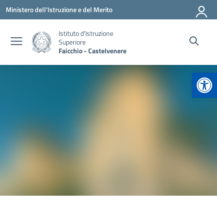
Vai ai contenuti
Vai al menu di navigazione
Vai al footer
Ministero dell'Istruzione e del Merito
Istituto d'Istruzione
Superiore
Faicchio - Castelvenere
Apr