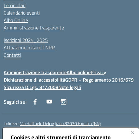
Le circolari
Calendario eventi
Albo Online
Amministrazione trasparente
Iscrizioni 2024_2025
Attuazione misure PNRR
Contatti
Amministrazione trasparente
Albo online
Privacy
Dichiarazione di accessibilità
GDPR – Regolamento 2016/679
Sicurezza D.Lgs. 81/2008
Note legali
Seguici su:
Indirizzo:
Via Raffaele Delcogliano 82030 Faicchio (BN)
Centralino:
0824863478
Email:
bnis02300v@istruzione.it
Posta elettronica certificata (PEC):
Cookies e altri strumenti di tracciamento
bnis02300v@pec.istruzione.it