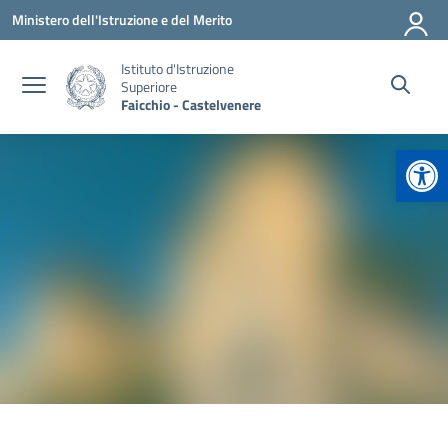
Vai ai contenuti
Vai al menu di navigazione
Vai al footer
Ministero dell'Istruzione e del Merito
Istituto d'Istruzione
Superiore
Faicchio - Castelvenere
Apr