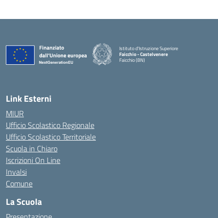
Istituto d'Istruzione Superiore
Faicchio - Castelvenere
Faicchio (BN)
— Visita la pagina iniziale della scuola
Link Esterni
MIUR
Ufficio Scolastico Regionale
Ufficio Scolastico Territoriale
Scuola in Chiaro
Iscrizioni On Line
Invalsi
Comune
La Scuola
Presentazione