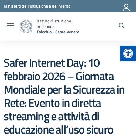
Vai ai contenuti
Vai al menu di navigazione
Vai al footer
Ministero dell'Istruzione e del Merito
Istituto d'Istruzione
Superiore
Faicchio - Castelvenere
Apr
Safer Internet Day: 10
febbraio 2026 – Giornata
Mondiale per la Sicurezza in
Rete: Evento in diretta
streaming e attività di
educazione all’uso sicuro