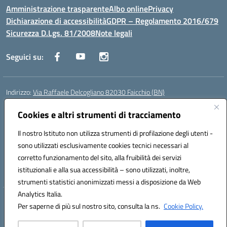
Amministrazione trasparente
Albo online
Privacy
Dichiarazione di accessibilità
GDPR – Regolamento 2016/679
Sicurezza D.Lgs. 81/2008
Note legali
Seguici su:
Indirizzo:
Via Raffaele Delcogliano 82030 Faicchio (BN)
Centralino:
0824863478
Email:
bnis02300v@istruzione.it
Posta elettronica certificata (PEC):
Cookies e altri strumenti di tracciamento
bnis02300v@pec.istruzione.it
Codice fiscale: 90003320620
Il nostro Istituto non utilizza strumenti di profilazione degli utenti -
Codice meccanografico:
BNIS02300V
sono utilizzati esclusivamente cookies tecnici necessari al
Codice Indice delle Pubbliche Amministrazioni (IPA): istsc_bnis02300v
corretto funzionamento del sito, alla fruibilità dei servizi
Codice unico di fatturazione (CUF): UFQEG8
istituzionali e alla sua accessibilità – sono utilizzati, inoltre,
strumenti statistici anonimizzati messi a disposizione da Web
Analytics Italia.
Hosting & Powered by 3D Solution S.r.l.
Per saperne di più sul nostro sito, consulta la ns.
Cookie Policy.
Concept & Design by Designers Italia