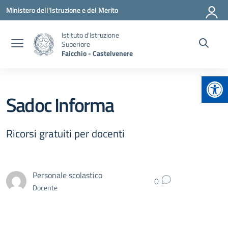
Vai ai contenuti
Vai al menu di navigazione
Vai al footer
Ministero dell'Istruzione e del Merito
Istituto d'Istruzione
Superiore
Faicchio - Castelvenere
Apr
Sadoc Informa
Ricorsi gratuiti per docenti
Personale scolastico
0
Docente