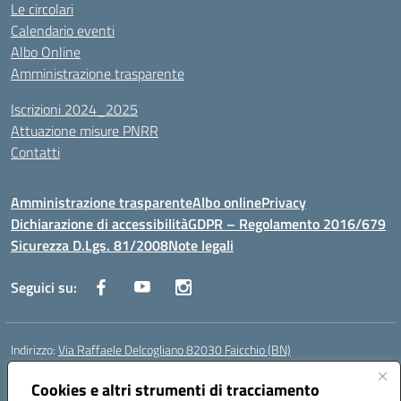
Le circolari
Calendario eventi
Albo Online
Amministrazione trasparente
Iscrizioni 2024_2025
Attuazione misure PNRR
Contatti
Amministrazione trasparente
Albo online
Privacy
Dichiarazione di accessibilità
GDPR – Regolamento 2016/679
Sicurezza D.Lgs. 81/2008
Note legali
Seguici su:
Indirizzo:
Via Raffaele Delcogliano 82030 Faicchio (BN)
Centralino:
0824863478
Email:
bnis02300v@istruzione.it
Posta elettronica certificata (PEC):
Cookies e altri strumenti di tracciamento
bnis02300v@pec.istruzione.it