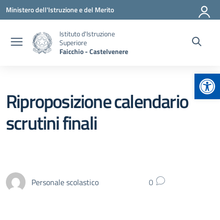
Vai ai contenuti
Vai al menu di navigazione
Vai al footer
Ministero dell'Istruzione e del Merito
Istituto d'Istruzione
Superiore
Faicchio - Castelvenere
Apr
Riproposizione calendario
scrutini finali
Personale scolastico
0