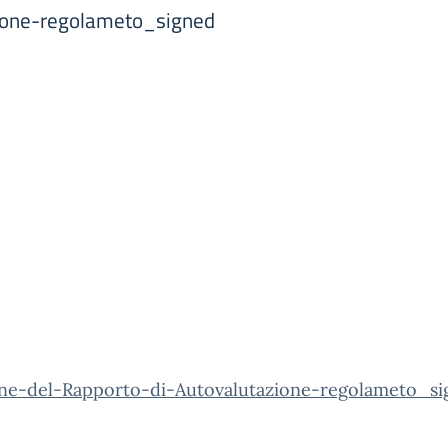
ione-regolameto_signed
one-del-Rapporto-di-Autovalutazione-regolameto_si