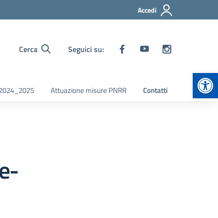
Accedi
Cerca
Seguici su:
Apr
i 2024_2025
Attuazione misure PNRR
Contatti
e-