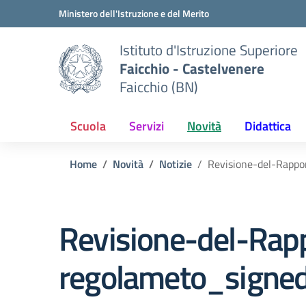
Vai ai contenuti
Vai al menu di navigazione
Vai al footer
Ministero dell'Istruzione e del Merito
Istituto d'Istruzione Superiore
Faicchio - Castelvenere
Faicchio (BN)
Scuola
Servizi
Novità
Didattica
Home
Novità
Notizie
Revisione-del-Rappo
Revisione-del-Rap
regolameto_signe