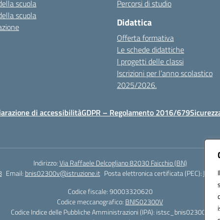
della scuola
Percorsi di studio
della scuola
Didattica
azione
Offerta formativa
Le schede didattiche
I progetti delle classi
Iscrizioni per l’anno scolastico
2025/2026.
iarazione di accessibilità
GDPR – Regolamento 2016/679
Sicurezz
Indirizzo:
Via Raffaele Delcogliano 82030 Faicchio (BN)
8
Email:
bnis02300v@istruzione.it
Posta elettronica certificata (PEC):
bnis0
Codice fiscale: 90003320620
Codice meccanografico:
BNIS02300V
Codice Indice delle Pubbliche Amministrazioni (IPA): istsc_bnis02300v