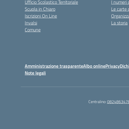
Ufficio Scolastico Territoriale
I numeri 
Scuola in Chiaro
Le carte 
Iscrizioni On Line
Organizz
Invalsi
La storia
Comune
Amministrazione trasparente
Albo online
Privacy
Dich
Note legali
Centralino:
082486347