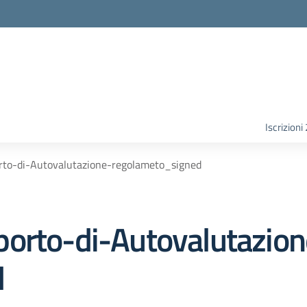
Iscrizion
rto-di-Autovalutazione-regolameto_signed
porto-di-Autovalutazion
d