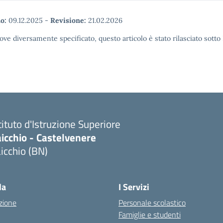
o:
09.12.2025
-
Revisione:
21.02.2026
ove diversamente specificato, questo articolo è stato rilasciato sott
tituto d'Istruzione Superiore
icchio - Castelvenere
icchio (BN)
Visita la pagina iniziale della scuola
la
I Servizi
zione
Personale scolastico
Famiglie e studenti