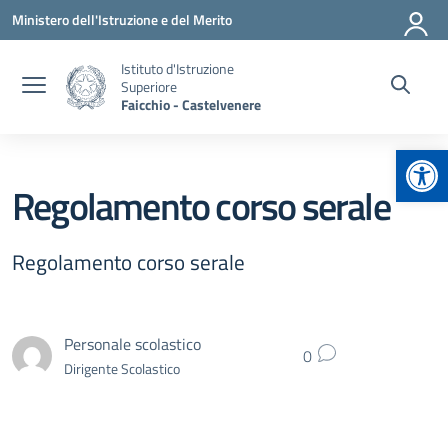
Vai ai contenuti
Vai al menu di navigazione
Vai al footer
Ministero dell'Istruzione e del Merito
Istituto d'Istruzione
Superiore
Faicchio - Castelvenere
Apr
Regolamento corso serale
Regolamento corso serale
Personale scolastico
0
Dirigente Scolastico