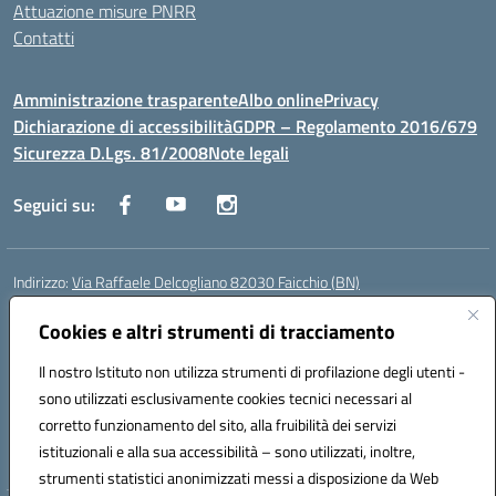
Attuazione misure PNRR
Contatti
Amministrazione trasparente
Albo online
Privacy
Dichiarazione di accessibilità
GDPR – Regolamento 2016/679
Sicurezza D.Lgs. 81/2008
Note legali
Seguici su:
Indirizzo:
Via Raffaele Delcogliano 82030 Faicchio (BN)
Centralino:
0824863478
Email:
bnis02300v@istruzione.it
Posta elettronica certificata (PEC):
Cookies e altri strumenti di tracciamento
bnis02300v@pec.istruzione.it
Codice fiscale: 90003320620
Il nostro Istituto non utilizza strumenti di profilazione degli utenti -
Codice meccanografico:
BNIS02300V
sono utilizzati esclusivamente cookies tecnici necessari al
Codice Indice delle Pubbliche Amministrazioni (IPA): istsc_bnis02300v
corretto funzionamento del sito, alla fruibilità dei servizi
Codice unico di fatturazione (CUF): UFQEG8
istituzionali e alla sua accessibilità – sono utilizzati, inoltre,
strumenti statistici anonimizzati messi a disposizione da Web