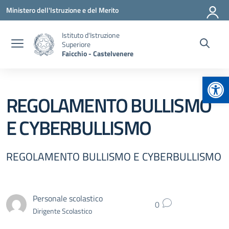
Vai ai contenuti
Vai al menu di navigazione
Vai al footer
Ministero dell'Istruzione e del Merito
Istituto d'Istruzione
Superiore
Faicchio - Castelvenere
Apr
REGOLAMENTO BULLISMO
E CYBERBULLISMO
REGOLAMENTO BULLISMO E CYBERBULLISMO
Personale scolastico
0
Dirigente Scolastico