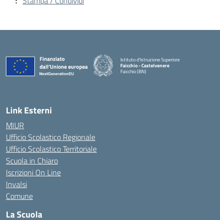
Stampa / Condividi
Istituto d'Istruzione Superiore
Faicchio - Castelvenere
Faicchio (BN)
— Visita la pagina iniziale della scuola
Link Esterni
MIUR
Ufficio Scolastico Regionale
Ufficio Scolastico Territoriale
Scuola in Chiaro
Iscrizioni On Line
Invalsi
Comune
La Scuola