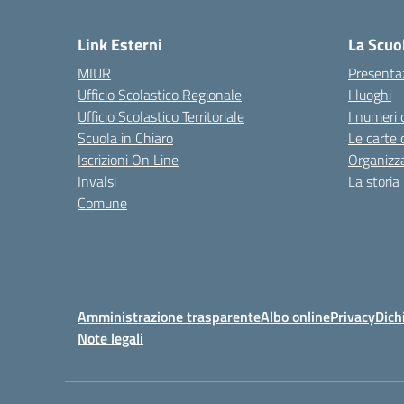
— 
Link Esterni
La Scuo
MIUR
Presenta
Ufficio Scolastico Regionale
I luoghi
Ufficio Scolastico Territoriale
I numeri 
Scuola in Chiaro
Le carte 
Iscrizioni On Line
Organizz
Invalsi
La storia
Comune
Amministrazione trasparente
Albo online
Privacy
Dich
Note legali