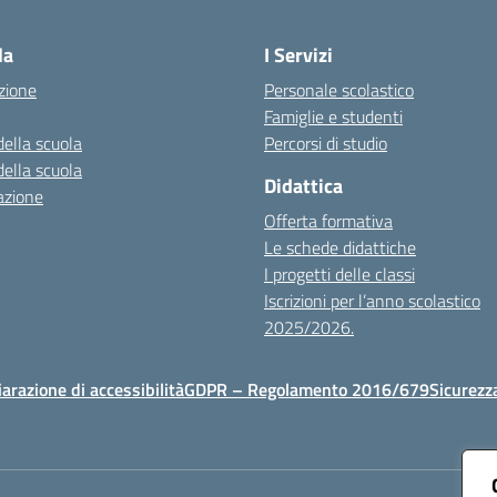
Visita la pagina iniziale della scuola
la
I Servizi
zione
Personale scolastico
Famiglie e studenti
della scuola
Percorsi di studio
della scuola
Didattica
azione
Offerta formativa
Le schede didattiche
I progetti delle classi
Iscrizioni per l’anno scolastico
2025/2026.
iarazione di accessibilità
GDPR – Regolamento 2016/679
Sicurezz