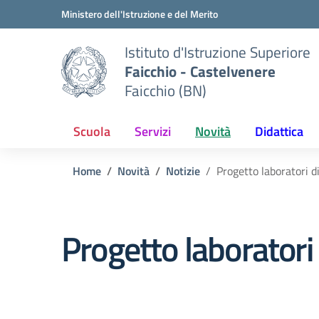
Vai ai contenuti
Vai al menu di navigazione
Vai al footer
Ministero dell'Istruzione e del Merito
Istituto d'Istruzione Superiore
Faicchio - Castelvenere
Faicchio (BN)
Scuola
Servizi
Novità
Didattica
Home
Novità
Notizie
Progetto laboratori d
Progetto laboratori 