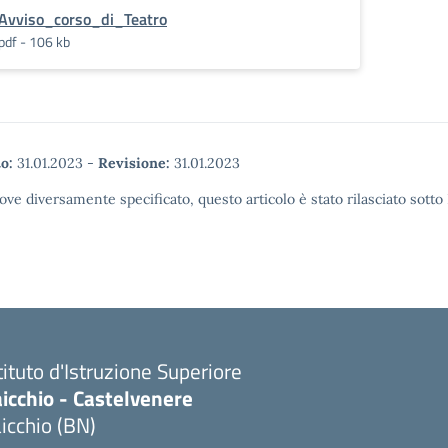
Avviso_corso_di_Teatro
pdf - 106 kb
o:
31.01.2023
-
Revisione:
31.01.2023
ove diversamente specificato, questo articolo è stato rilasciato sott
tituto d'Istruzione Superiore
icchio - Castelvenere
icchio (BN)