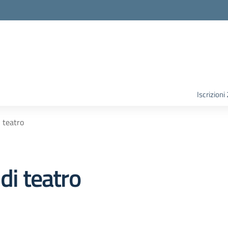
Iscrizion
i teatro
di teatro