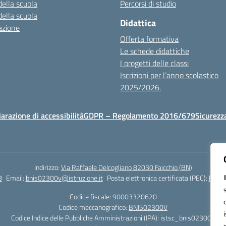
della scuola
Percorsi di studio
della scuola
Didattica
azione
Offerta formativa
Le schede didattiche
I progetti delle classi
Iscrizioni per l’anno scolastico
2025/2026.
iarazione di accessibilità
GDPR – Regolamento 2016/679
Sicurezz
Indirizzo:
Via Raffaele Delcogliano 82030 Faicchio (BN)
8
Email:
bnis02300v@istruzione.it
Posta elettronica certificata (PEC):
bnis0
Codice fiscale: 90003320620
Codice meccanografico:
BNIS02300V
Codice Indice delle Pubbliche Amministrazioni (IPA): istsc_bnis02300v