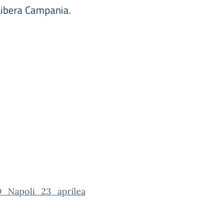
Libera Campania.
_Napoli_23_aprilea