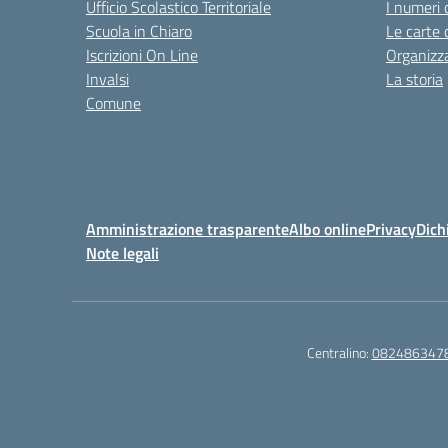
Ufficio Scolastico Territoriale
I numeri 
Scuola in Chiaro
Le carte 
Iscrizioni On Line
Organizz
Invalsi
La storia
Comune
Amministrazione trasparente
Albo online
Privacy
Dich
Note legali
Centralino:
082486347