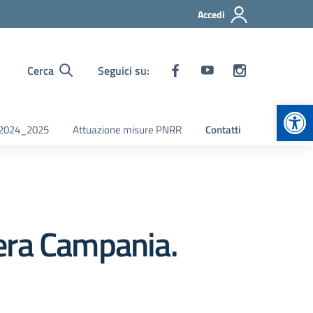
Accedi
Cerca
Seguici su:
Apr
i 2024_2025
Attuazione misure PNRR
Contatti
era Campania.