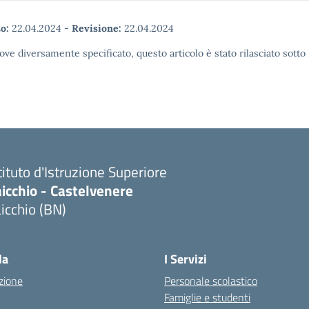
o:
22.04.2024
-
Revisione:
22.04.2024
ove diversamente specificato, questo articolo è stato rilasciato sott
tituto d'Istruzione Superiore
icchio - Castelvenere
icchio (BN)
Visita la pagina iniziale della scuola
la
I Servizi
zione
Personale scolastico
Famiglie e studenti