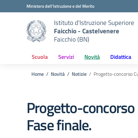
Vai ai contenuti
Vai al menu di navigazione
Vai al footer
Ministero dell'Istruzione e del Merito
Istituto d'Istruzione Superiore
Faicchio - Castelvenere
Faicchio (BN)
Scuola
Servizi
Novità
Didattica
Home
Novità
Notizie
Progetto-concorso Cu
Progetto-concorso 
Fase finale.