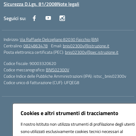
Sicurezza D.Lgs. 81/2008
Note legali
Seguici su:
Indirizzo:
Via Raffaele Delcogliano 82030 Faicchio (BN)
Centralino:
0824863478
Email:
bnis02300v@istruzione.it
Posta elettronica certificata (PEC):
bnis02300v@pec.istruzione.it
Codice fiscale: 90003320620
Codice meccanografico:
BNIS02300V
Codice Indice delle Pubbliche Amministrazioni (IPA): istsc_bnis02300v
Codice unico di fatturazione (CUF): UFQEG8
Hosting & Powered by 3D Solution S.r.l.
Concept & Design by Designers Italia
Cookies e altri strumenti di tracciamento
Il nostro Istituto non utilizza strumenti di profilazione degli utenti 
sono utilizzati esclusivamente cookies tecnici necessari al