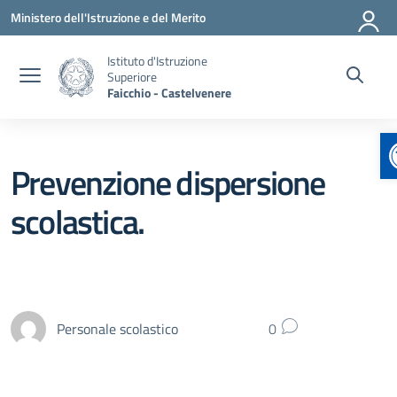
Vai ai contenuti
Vai al menu di navigazione
Vai al footer
Ministero dell'Istruzione e del Merito
Istituto d'Istruzione
Superiore
Faicchio - Castelvenere
Prevenzione dispersione
scolastica.
Personale scolastico
0