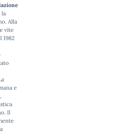
iazione
 la
o. Alla
e vite
el 1982
o
iato
La
umana e
,
stica
. Il
lmente
la