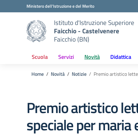
Vai ai contenuti
Vai al menu di navigazione
Vai al footer
Ministero dell'Istruzione e del Merito
Istituto d'Istruzione Superiore
Faicchio - Castelvenere
Faicchio (BN)
Scuola
Servizi
Novità
Didattica
Home
Novità
Notizie
Premio artistico lett
Premio artistico le
speciale per maria 