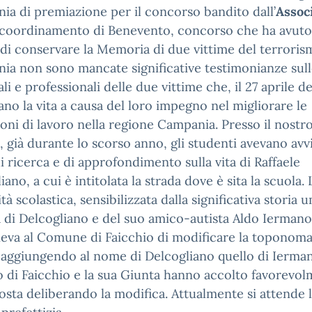
ia di premiazione per il concorso bandito dall’
Assoc
coordinamento di Benevento, concorso che ha avuto
à di conservare la Memoria di due vittime del terrorism
ia non sono mancate significative testimonianze sull
li e professionali delle due vittime che, il 27 aprile d
no la vita a causa del loro impegno nel migliorare le
oni di lavoro nella regione Campania. Presso il nostr
o, già durante lo scorso anno, gli studenti avevano avv
di ricerca e di approfondimento sulla vita di Raffaele
iano, a cui è intitolata la strada dove è sita la scuola. 
à scolastica, sensibilizzata dalla significativa storia 
a di Delcogliano e del suo amico-autista Aldo Iermano
eva al Comune di Faicchio di modificare la toponoma
 aggiungendo al nome di Delcogliano quello di Iermano
 di Faicchio e la sua Giunta hanno accolto favorevo
osta deliberando la modifica. Attualmente si attende 