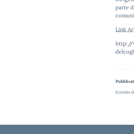
parte d
comunit
Link Ar
http:/
delcog
Pubblicat
Eccetto d