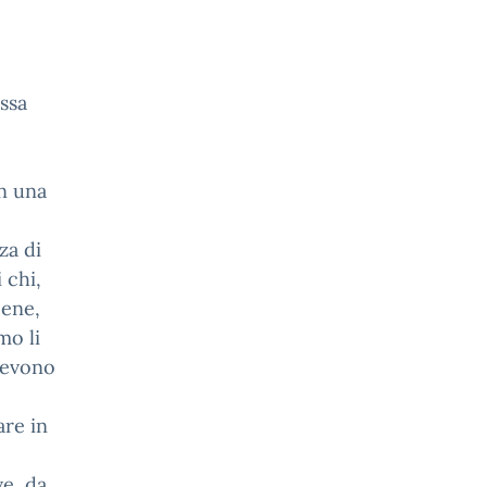
ssa
n una
za di
 chi,
bene,
mo li
devono
are in
ve, da