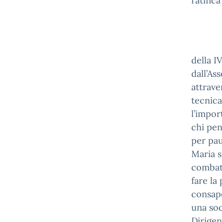
ratifica
della I
dall’As
attrave
tecnica
l’impor
chi pen
per pau
Maria s
combatt
fare la 
consape
una soc
Dirigen