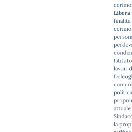
cerimon
Libera
finalit
cerimon
persona
perdeva
condizi
Istitut
lavori 
Delcogl
comunit
politic
propon
attuale
Sindaco
la prop