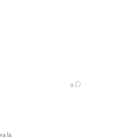
0
va la