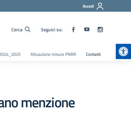
Accedi
Cerca
Seguici su:
Apr
i 2024_2025
Attuazione misure PNRR
Contatti
rmano menzione