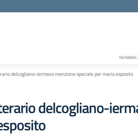
Iscrizion
erario delcogliano-iermano menzione speciale per maria esposito
tterario delcogliano-ie
esposito