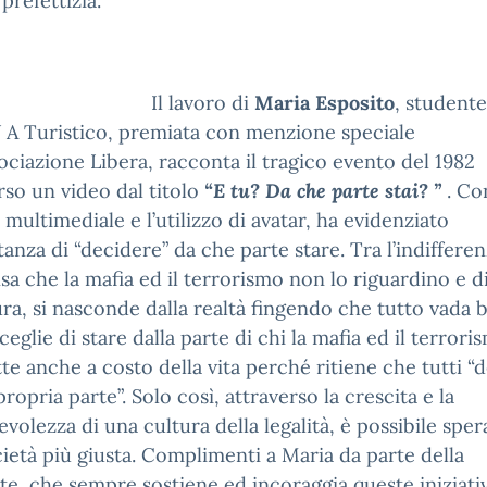
 prefettizia.
Il lavoro di
Maria Esposito
, studente
V A Turistico, premiata con menzione speciale
sociazione Libera, racconta il tragico evento del 1982
rso un video dal titolo
“E tu? Da che parte stai? ”
. Co
 multimediale e l’utilizzo di avatar, ha evidenziato
tanza di “decidere” da che parte stare. Tra l’indifferen
sa che la mafia ed il terrorismo non lo riguardino e di
ra, si nasconde dalla realtà fingendo che tutto vada 
ceglie di stare dalla parte di chi la mafia ed il terroris
e anche a costo della vita perché ritiene che tutti “
propria parte”. Solo così, attraverso la crescita e la
volezza di una cultura della legalità, è possibile sper
ietà più giusta. Complimenti a Maria da parte della
te, che sempre sostiene ed incoraggia queste iniziati