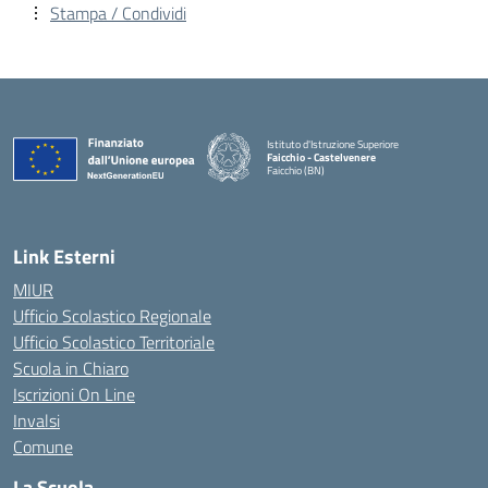
Stampa / Condividi
Istituto d'Istruzione Superiore
Faicchio - Castelvenere
Faicchio (BN)
— Visita la pagina iniziale della scuola
Link Esterni
MIUR
Ufficio Scolastico Regionale
Ufficio Scolastico Territoriale
Scuola in Chiaro
Iscrizioni On Line
Invalsi
Comune
La Scuola