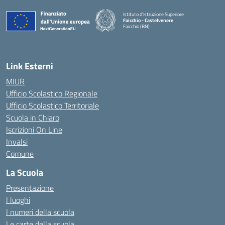
Istituto d'Istruzione Superiore
Faicchio - Castelvenere
Faicchio (BN)
— Visita la pagina iniziale della scuola
Link Esterni
MIUR
Ufficio Scolastico Regionale
Ufficio Scolastico Territoriale
Scuola in Chiaro
Iscrizioni On Line
Invalsi
Comune
La Scuola
Presentazione
I luoghi
I numeri della scuola
Le carte della scuola