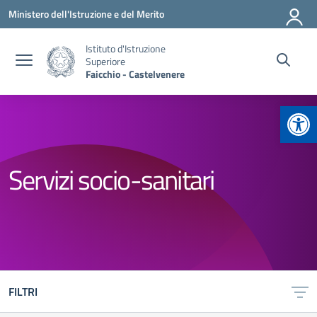
Vai ai contenuti
Vai al menu di navigazione
Vai al footer
Ministero dell'Istruzione e del Merito
Istituto d'Istruzione
Superiore
Faicchio - Castelvenere
Apr
Servizi socio-sanitari
FILTRI