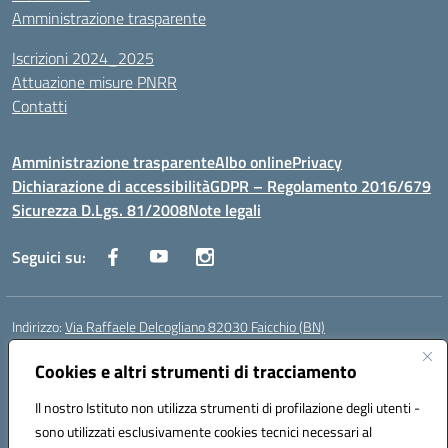
Amministrazione trasparente
Iscrizioni 2024_2025
Attuazione misure PNRR
Contatti
Amministrazione trasparente
Albo online
Privacy
Dichiarazione di accessibilità
GDPR – Regolamento 2016/679
Sicurezza D.Lgs. 81/2008
Note legali
Seguici su:
Indirizzo:
Via Raffaele Delcogliano 82030 Faicchio (BN)
Centralino:
0824863478
Email:
bnis02300v@istruzione.it
Posta elettronica certificata (PEC):
Cookies e altri strumenti di tracciamento
bnis02300v@pec.istruzione.it
Codice fiscale: 90003320620
Il nostro Istituto non utilizza strumenti di profilazione degli utenti -
Codice meccanografico:
BNIS02300V
sono utilizzati esclusivamente cookies tecnici necessari al
Codice Indice delle Pubbliche Amministrazioni (IPA): istsc_bnis02300v