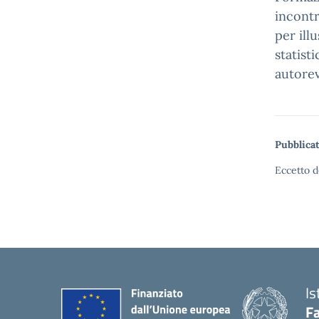
incontr
per ill
statist
autorev
Pubblicat
Eccetto d
Is
Fa