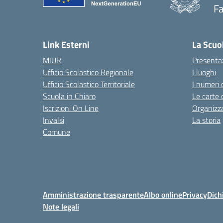
Fa
— 
Link Esterni
La Scuo
MIUR
Presenta
Ufficio Scolastico Regionale
I luoghi
Ufficio Scolastico Territoriale
I numeri 
Scuola in Chiaro
Le carte 
Iscrizioni On Line
Organizz
Invalsi
La storia
Comune
Amministrazione trasparente
Albo online
Privacy
Dich
Note legali