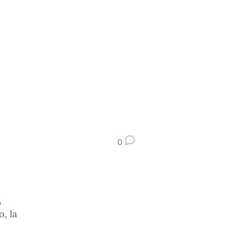
0
,
o, la