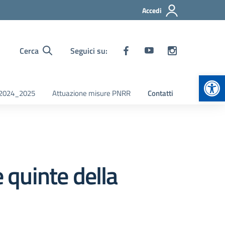
Accedi
Cerca
Seguici su:
Apr
i 2024_2025
Attuazione misure PNRR
Contatti
 quinte della