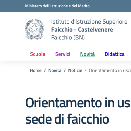
Vai ai contenuti
Vai al menu di navigazione
Vai al footer
Ministero dell'Istruzione e del Merito
Istituto d'Istruzione Superiore
Faicchio - Castelvenere
Faicchio (BN)
Scuola
Servizi
Novità
Didattica
Home
Novità
Notizie
Orientamento in uscit
Orientamento in usci
sede di faicchio