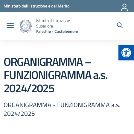
Vai ai contenuti
Vai al menu di navigazione
Vai al footer
Ministero dell'Istruzione e del Merito
Istituto d'Istruzione
Superiore
Faicchio - Castelvenere
Apr
ORGANIGRAMMA –
FUNZIONIGRAMMA a.s.
2024/2025
ORGANIGRAMMA - FUNZIONIGRAMMA a.s.
2024/2025