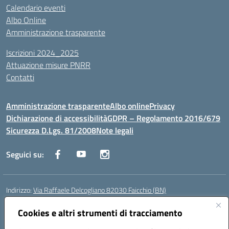
Calendario eventi
Albo Online
Amministrazione trasparente
Iscrizioni 2024_2025
Attuazione misure PNRR
Contatti
Amministrazione trasparente
Albo online
Privacy
Dichiarazione di accessibilità
GDPR – Regolamento 2016/679
Sicurezza D.Lgs. 81/2008
Note legali
Seguici su:
Indirizzo:
Via Raffaele Delcogliano 82030 Faicchio (BN)
Centralino:
0824863478
Email:
bnis02300v@istruzione.it
Posta elettronica certificata (PEC):
Cookies e altri strumenti di tracciamento
bnis02300v@pec.istruzione.it