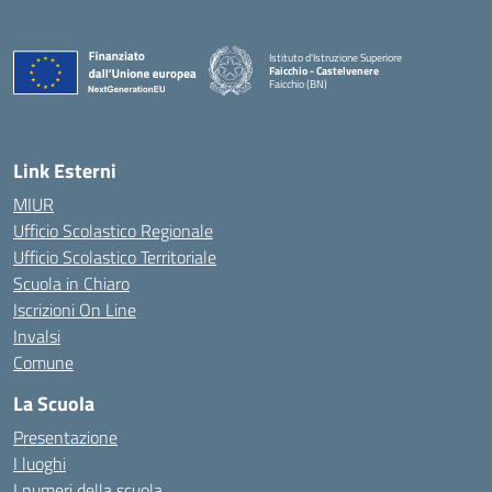
Istituto d'Istruzione Superiore
Faicchio - Castelvenere
Faicchio (BN)
— Visita la pagina iniziale della scuola
Link Esterni
MIUR
Ufficio Scolastico Regionale
Ufficio Scolastico Territoriale
Scuola in Chiaro
Iscrizioni On Line
Invalsi
Comune
La Scuola
Presentazione
I luoghi
I numeri della scuola