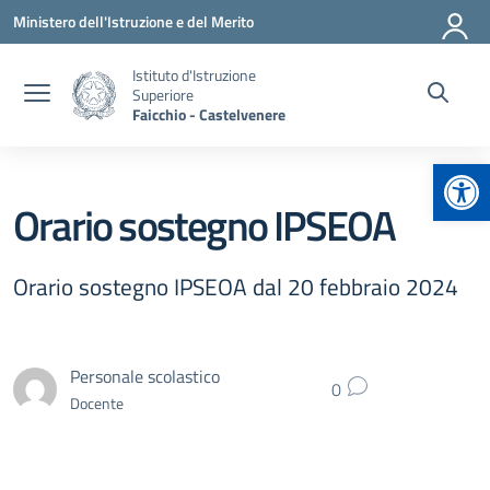
Vai ai contenuti
Vai al menu di navigazione
Vai al footer
Ministero dell'Istruzione e del Merito
Istituto d'Istruzione
Superiore
Faicchio - Castelvenere
Apr
Orario sostegno IPSEOA
Orario sostegno IPSEOA dal 20 febbraio 2024
Personale scolastico
0
Docente