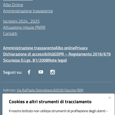
Albo Online
Amministrazione trasparente
Iscrizioni 2024_2025
Attuazione misure PNRR
Contatti
Amministrazione trasparente
Albo online
Privacy
Dichiarazione di accessibilità
GDPR – Regolamento 2016/679
Sicurezza D.Lgs. 81/2008
Note legali
Seguici su:
Indirizzo:
Via Raffaele Delcogliano 82030 Faicchio (BN)
Centralino:
0824863478
Email:
bnis02300v@istruzione.it
Posta elettronica certificata (PEC):
Cookies e altri strumenti di tracciamento
bnis02300v@pec.istruzione.it
Codice fiscale: 90003320620
Il nostro Istituto non utilizza strumenti di profilazione degli utenti -