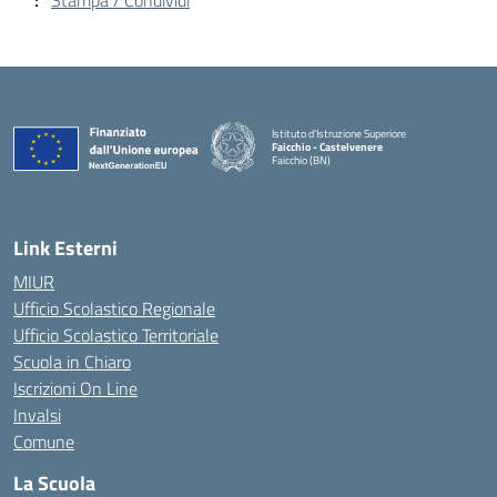
Stampa / Condividi
Istituto d'Istruzione Superiore
Faicchio - Castelvenere
Faicchio (BN)
— Visita la pagina iniziale della scuola
Link Esterni
MIUR
Ufficio Scolastico Regionale
Ufficio Scolastico Territoriale
Scuola in Chiaro
Iscrizioni On Line
Invalsi
Comune
La Scuola