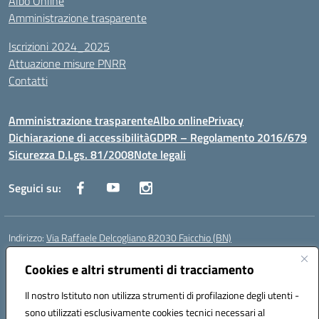
Albo Online
Amministrazione trasparente
Iscrizioni 2024_2025
Attuazione misure PNRR
Contatti
Amministrazione trasparente
Albo online
Privacy
Dichiarazione di accessibilità
GDPR – Regolamento 2016/679
Sicurezza D.Lgs. 81/2008
Note legali
Seguici su:
Indirizzo:
Via Raffaele Delcogliano 82030 Faicchio (BN)
Centralino:
0824863478
Email:
bnis02300v@istruzione.it
Posta elettronica certificata (PEC):
Cookies e altri strumenti di tracciamento
bnis02300v@pec.istruzione.it
Codice fiscale: 90003320620
Il nostro Istituto non utilizza strumenti di profilazione degli utenti -
Codice meccanografico:
BNIS02300V
sono utilizzati esclusivamente cookies tecnici necessari al