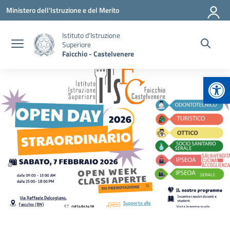
Vai ai contenuti
Vai al menu di navigazione
Vai al footer
Ministero dell'Istruzione e del Merito
Istituto d'Istruzione
Superiore
Faicchio - Castelvenere
Apr