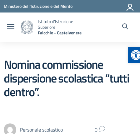
Vai ai contenuti
Vai al menu di navigazione
Vai al footer
Ministero dell'Istruzione e del Merito
Istituto d'Istruzione
Superiore
Faicchio - Castelvenere
Ap
Nomina commissione
dispersione scolastica “tutti
dentro”.
Personale scolastico
0